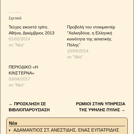
Σχετικά
Τεύχος εικοστό τρίτο,
Προβολή του ντοκιμαντέρ
Αθήνα, Δεκέμβριος 2013
“Χαλκηδόνα, η Ελληνική
01/02/2014
κοινότητα της ασιατικής
σε "Νέα"
Πόλης”
10/04/2014
σε "Νέα"
ΠΕΡΙΟΔΙΚΟ «Η
ΚΙΝΣΤΕΡΝΑ»
03/04/2017
σε "Νέα"
←
ΠΡΟΣΚΛΗΣΗ ΣΕ
ΡΩΜΙΟΙ ΣΤΗΝ ΥΠΗΡΕΣΙΑ
Post navigation
ΒΙΒΛΙΟΠΑΡΟΥΣΙΑΣΗ
ΤΗΣ ΥΨΗΛΗΣ ΠΥΛΗΣ
→
Νέα
ΑΔΑΜΑΝΤΙΟΣ ΣΤ. ΑΝΕΣΤΙΔΗΣ. ΕΝΑΣ ΕΥΠΑΤΡΙΔΗΣ