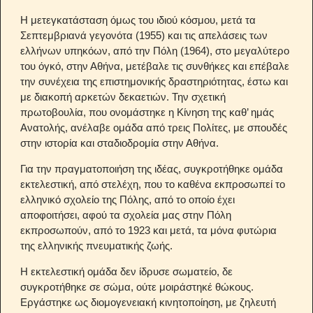
Η μετεγκατάσταση όμως του ιδιού κόσμου, μετά τα
Σεπτεμβριανά γεγονότα (1955) και τις απελάσεις των
ελλήνων υπηκόων, από την Πόλη (1964), στο μεγαλύτερο
του όγκό, στην Αθήνα, μετέβαλε τις συνθήκες και επέβαλε
την συνέχεια της επιστημονικής δραστηριότητας, έστω και
με διακοπή αρκετών δεκαετιών. Την σχετική
πρωτοβουλία, που ονομάστηκε η Κίνηση της καθ’ ημάς
Ανατολής, ανέλαβε ομάδα από τρεις Πολίτες, με σπουδές
στην ιστορία και σταδιοδρομία στην Αθήνα.
Για την πραγματοποιήση της ιδέας, συγκροτήθηκε ομάδα
εκτελεστική, από στελέχη, που το καθένα εκπροσωπεί το
ελληνικό σχολείο της Πόλης, από το οποίο έχει
αποφοιτήσει, αφού τα σχολεία μας στην Πόλη
εκπροσωπούν, από το 1923 και μετά, τα μόνα φυτώρια
της ελληνικής πνευματικής ζωής.
Η εκτελεστική ομάδα δεν ίδρυσε σωματείο, δε
συγκροτήθηκε σε σώμα, ούτε μοιράστηκέ θώκους.
Εργάστηκε ως διομογενειακή κινητοποίηση, με ζηλευτή