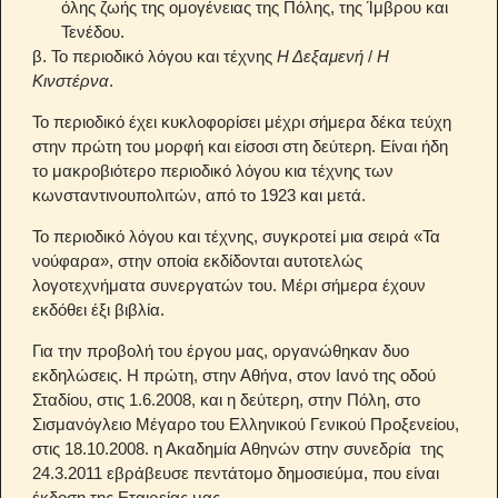
όλης ζωής της ομογένειας της Πόλης, της Ίμβρου και
Τενέδου.
β. Το περιοδικό λόγου και τέχνης
Η Δεξαμενή
/
Η
Κινστέρνα
.
Το περιοδικό έχει κυκλοφορίσει μέχρι σήμερα δέκα τεύχη
στην πρώτη του μορφή και είσοσι στη δεύτερη. Είναι ήδη
το μακροβιότερο περιοδικό λόγου κια τέχνης των
κωνσταντινουπολιτών, από το 1923 και μετά.
Το περιοδικό λόγου και τέχνης, συγκροτεί μια σειρά «Τα
νούφαρα», στην οποία εκδίδονται αυτοτελώς
λογοτεχνήματα συνεργατών του. Μέρι σήμερα έχουν
εκδόθει έξι βιβλία.
Για την προβολή του έργου μας, οργανώθηκαν δυο
εκδηλώσεις. Η πρώτη, στην Αθήνα, στον Ιανό της οδού
Σταδίου, στις 1.6.2008, και η δεύτερη, στην Πόλη, στο
Σισμανόγλειο Μέγαρο του Ελληνικού Γενικού Προξενείου,
στις 18.10.2008. η Ακαδημία Αθηνών στην συνεδρία της
24.3.2011 εβράβευσε πεντάτομο δημοσιεύμα, που είναι
έκδοση της Εταιρείας μας.